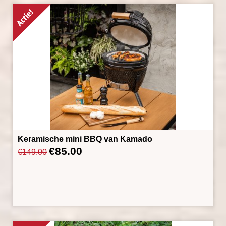
Keramische mini BBQ van Kamado
€
85.00
Oorspronkelijke
Huidige
€
149.00
prijs
prijs
was:
is:
€149.00.
€85.00.