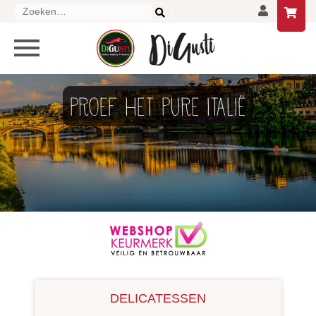
Zoeken
naar:
HOME
PROEF HET PURE ITALIË
DELICATESSEN
DRANKEN
LIFESTYLE
GESCHENKEN EN PAKKETTEN
AANBIEDINGEN
DELICATESSEN
CONTACT