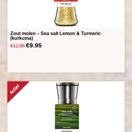
Zout molen – Sea salt Lemon & Turmeric
(kurkuma)
€
9.95
Oorspronkelijke
Huidige
€
12.95
prijs
prijs
was:
is:
€12.95.
€9.95.