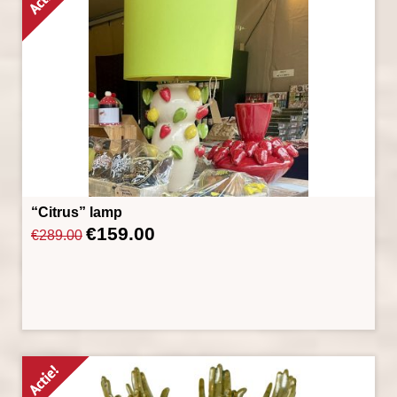
“Citrus” lamp
€
159.00
Oorspronkelijke
Huidige
€
289.00
prijs
prijs
was:
is:
€289.00.
€159.00.