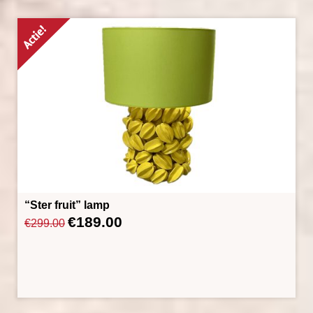
“Ster fruit” lamp
€
189.00
Oorspronkelijke
Huidige
€
299.00
prijs
prijs
was:
is:
€299.00.
€189.00.