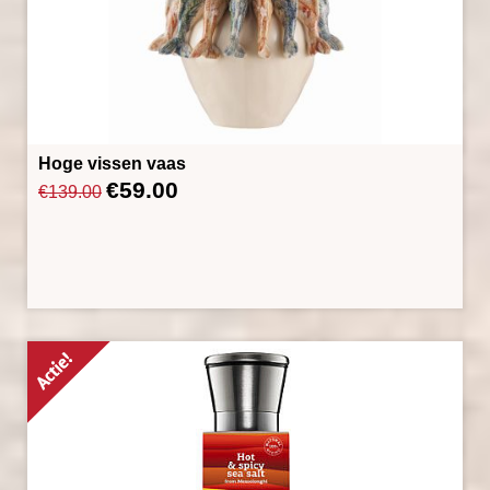
Hoge vissen vaas
€
59.00
Oorspronkelijke
Huidige
€
139.00
prijs
prijs
was:
is:
€139.00.
€59.00.