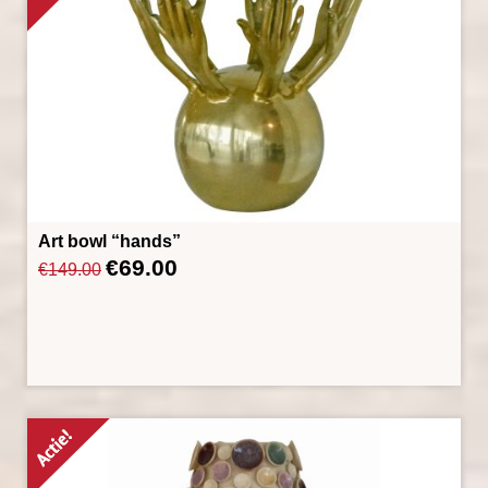
Art bowl “hands”
€
69.00
Oorspronkelijke
Huidige
€
149.00
prijs
prijs
was:
is:
€149.00.
€69.00.