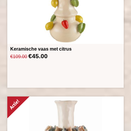
Keramische vaas met citrus
€
45.00
Oorspronkelijke
Huidige
€
109.00
prijs
prijs
was:
is:
€109.00.
€45.00.