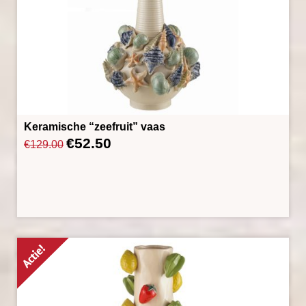
Keramische “zeefruit” vaas
€
52.50
Oorspronkelijke
Huidige
€
129.00
prijs
prijs
was:
is:
€129.00.
€52.50.