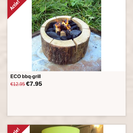
ECO bbq-grill
€
7.95
Oorspronkelijke
Huidige
€
12.95
prijs
prijs
was:
is:
€12.95.
€7.95.