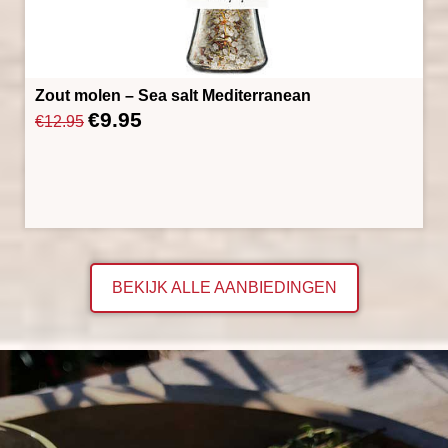
Zout molen – Sea salt Mediterranean
€
9.95
Oorspronkelijke
Huidige
€
12.95
prijs
prijs
was:
is:
€12.95.
€9.95.
BEKIJK ALLE AANBIEDINGEN