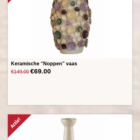
Keramische “Noppen” vaas
€
69.00
Oorspronkelijke
Huidige
€
149.00
prijs
prijs
was:
is:
€149.00.
€69.00.