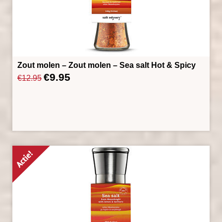
Zout molen – Zout molen – Sea salt Hot & Spicy
€
9.95
Oorspronkelijke
Huidige
€
12.95
prijs
prijs
was:
is:
€12.95.
€9.95.