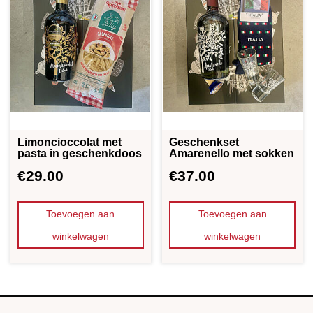
Limoncioccolat met
Geschenkset
pasta in geschenkdoos
Amarenello met sokken
€
29.00
€
37.00
Toevoegen aan
Toevoegen aan
winkelwagen
winkelwagen