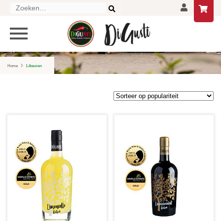
Zoeken
naar:
LIKEUREN
HOME
Home
Likeuren
DELICATESSEN
DRANKEN
LIFESTYLE
GESCHENKEN EN PAKKETTEN
AANBIEDINGEN
CONTACT