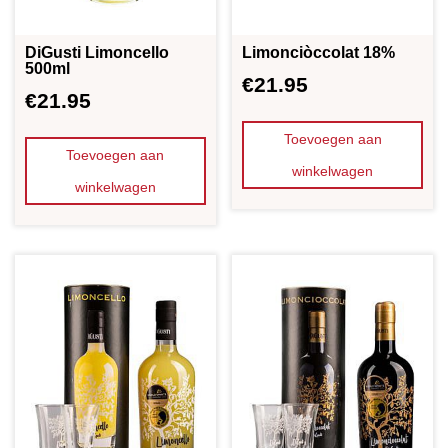
OVER ONS
DiGusti Limoncello
Limonciòccolat 18%
500ml
€
21.95
€
21.95
VERKOOPPUNTEN
Toevoegen aan
Toevoegen aan
MIJN ACCOUNT
winkelwagen
winkelwagen
WINKELWAGEN