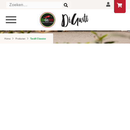
Zoeken
naar:
PRODUCTEN
HOME
Home
Producten
Taralli Classico
DELICATESSEN
DRANKEN
LIFESTYLE
GESCHENKEN EN PAKKETTEN
AANBIEDINGEN
CONTACT