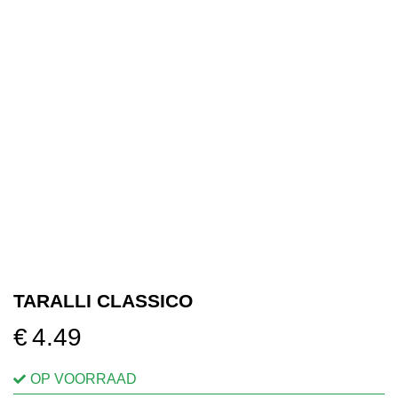
OVER ONS
VERKOOPPUNTEN
MIJN ACCOUNT
WINKELWAGEN
TARALLI CLASSICO
€
4.49
OP VOORRAAD