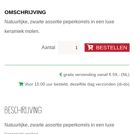
€14.95.
€11.95.
OMSCHRIJVING
Natuurlijke, zwarte assortie peperkorrels in een luxe
keramiek molen.
Peper
BESTELLEN
molen
–
Assorted
gratis verzending vanaf € 59,- (NL)
peppers
Voor 15:00 uur besteld, dezelfde dag verzonden (di-do)
aantal
Beschrijving
Natuurlijke, zwarte assortie peperkorrels in een luxe