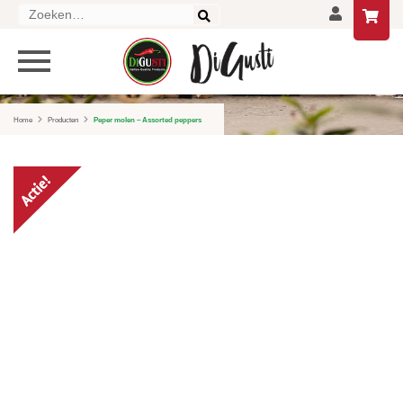
Zoeken
naar:
PRODUCTEN
HOME
Home
Producten
Peper molen – Assorted peppers
DELICATESSEN
DRANKEN
LIFESTYLE
GESCHENKEN EN PAKKETTEN
AANBIEDINGEN
CONTACT