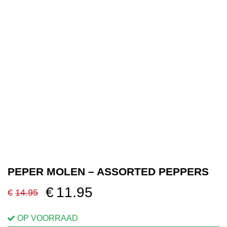
OVER ONS
VERKOOPPUNTEN
MIJN ACCOUNT
WINKELWAGEN
PEPER MOLEN – ASSORTED PEPPERS
€
11.95
€
14.95
Oorspronkelijke
Huidige
prijs
prijs
OP VOORRAAD
was:
is: