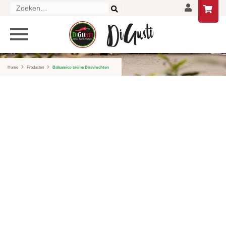
Zoeken
naar:
PRODUCTEN
HOME
Home
Producten
Balsamico crème Bosvruchten
DELICATESSEN
DRANKEN
LIFESTYLE
GESCHENKEN EN PAKKETTEN
AANBIEDINGEN
CONTACT