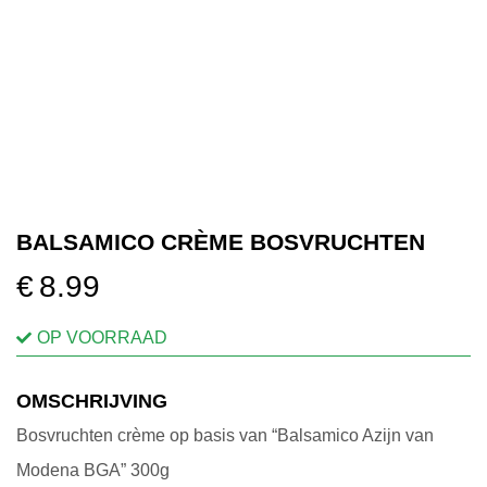
OVER ONS
VERKOOPPUNTEN
MIJN ACCOUNT
BALSAMICO CRÈME BOSVRUCHTEN
WINKELWAGEN
€
8.99
OP VOORRAAD
OMSCHRIJVING
Bosvruchten crème op basis van “Balsamico Azijn van
Modena BGA” 300g