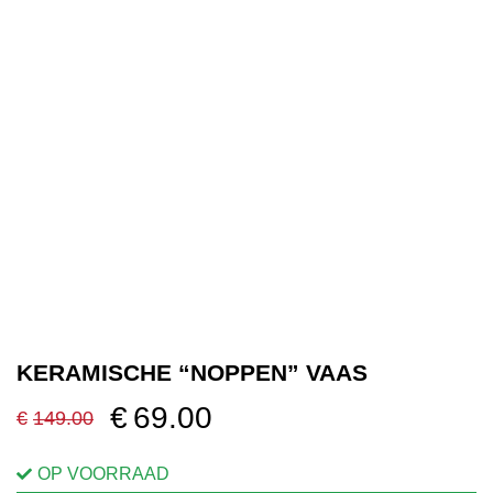
OVER ONS
VERKOOPPUNTEN
MIJN ACCOUNT
WINKELWAGEN
KERAMISCHE “NOPPEN” VAAS
€
69.00
€
149.00
Oorspronkelijke
Huidige
prijs
prijs
OP VOORRAAD
was:
is: