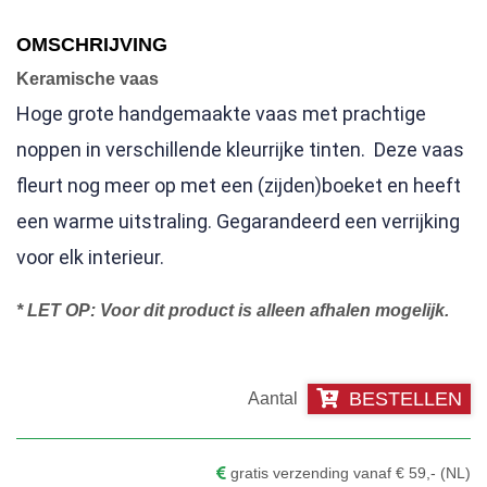
€149.00.
€69.00.
OMSCHRIJVING
Keramische vaas
Hoge grote handgemaakte vaas met prachtige
noppen in verschillende kleurrijke tinten. Deze vaas
fleurt nog meer op met een (zijden)boeket en heeft
een warme uitstraling. Gegarandeerd een verrijking
voor elk interieur.
* LET OP: Voor dit product is alleen afhalen mogelijk.
BESTELLEN
Keramische
"Noppen"
vaas
gratis verzending vanaf € 59,- (NL)