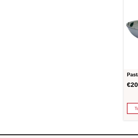
Pasta
€
20
T