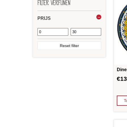
Filter verfijnen
OVER ONS
PRIJS
VERKOOPPUNTEN
Reset filter
MIJN ACCOUNT
WINKELWAGEN
Dine
€
13
T