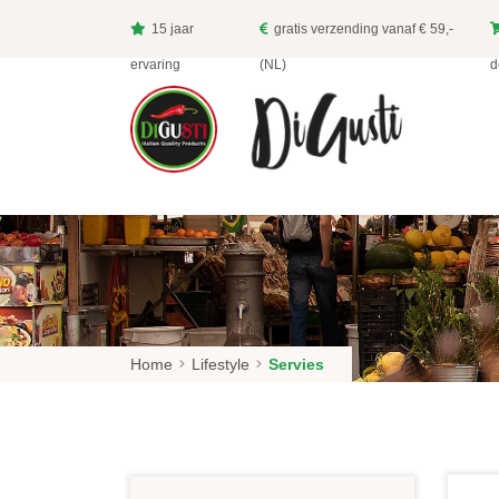
15 jaar
gratis verzending vanaf € 59,-
ervaring
(NL)
d
HOME
DELICATESSEN
DRANKEN
LIFESTYLE
GESCHENKEN EN PAKKETTEN
Home
Lifestyle
Servies
AANBIEDINGEN
CONTACT