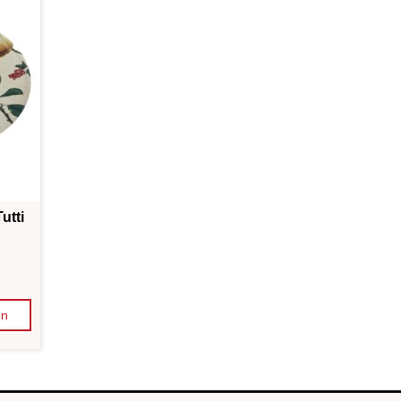
utti
en