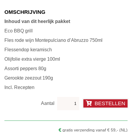
€35.00.
€25.00.
OMSCHRIJVING
Inhoud van dit heerlijk pakket
Eco BBQ grill
Fles rode wijn Montepulciano d’Abruzzo 750ml
Flessendop keramisch
Olijfolie extra vierge 100ml
Assorti peppers 80g
Gerookte zeezout 190g
Incl. Recepten
Pakket
BESTELLEN
BBQ
Medium
aantal
gratis verzending vanaf € 59,- (NL)