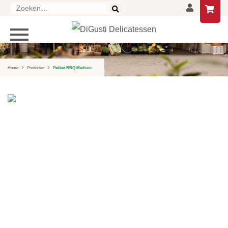
Zoeken
naar:
PRODUCTEN
HOME
Home
Producten
Pakket BBQ Medium
DELICATESSEN
DRANKEN
LIFESTYLE
GESCHENKEN EN PAKKETTEN
AANBIEDINGEN
CONTACT