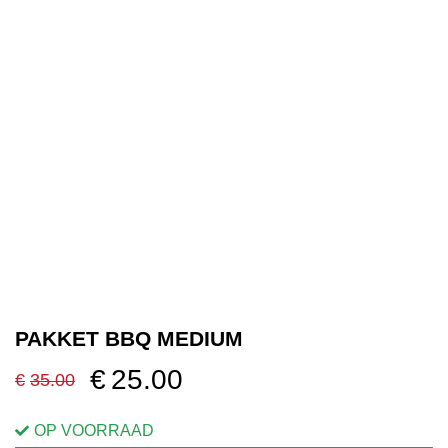
OVER ONS
VERKOOPPUNTEN
MIJN ACCOUNT
WINKELWAGEN
PAKKET BBQ MEDIUM
€
25.00
€
35.00
Oorspronkelijke
Huidige
prijs
prijs
OP VOORRAAD
was:
is: