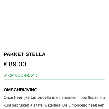
OVER ONS
VERKOOPPUNTEN
MIJN ACCOUNT
PAKKET STELLA
WINKELWAGEN
€
89.00
OP VOORRAAD
OMSCHRIJVING
Onze heerlijke Limoncello
in een nieuwe hippe fles (die u
kunt gebruiken als tafel waterfles) De Limoncello heeft een