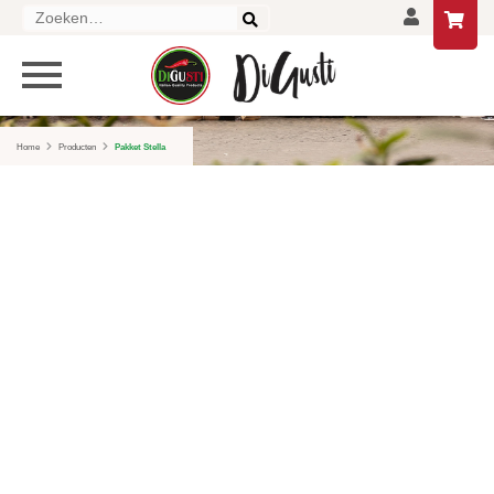
Zoeken
naar:
PRODUCTEN
HOME
Home
Producten
Pakket Stella
DELICATESSEN
DRANKEN
LIFESTYLE
GESCHENKEN EN PAKKETTEN
AANBIEDINGEN
CONTACT