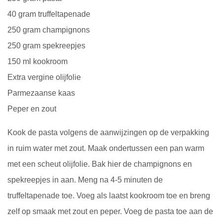
40 gram
truffeltapenade
OVER ONS
250 gram champignons
250 gram spekreepjes
VERKOOPPUNTEN
150 ml kookroom
Extra vergine olijfolie
MIJN ACCOUNT
Parmezaanse kaas
WINKELWAGEN
Peper en zout
Kook de pasta volgens de aanwijzingen op de verpakking
in ruim water met zout. Maak ondertussen een pan warm
met een scheut olijfolie. Bak hier de champignons en
spekreepjes in aan. Meng na 4-5 minuten de
truffeltapenade toe. Voeg als laatst kookroom toe en breng
zelf op smaak met zout en peper. Voeg de pasta toe aan de