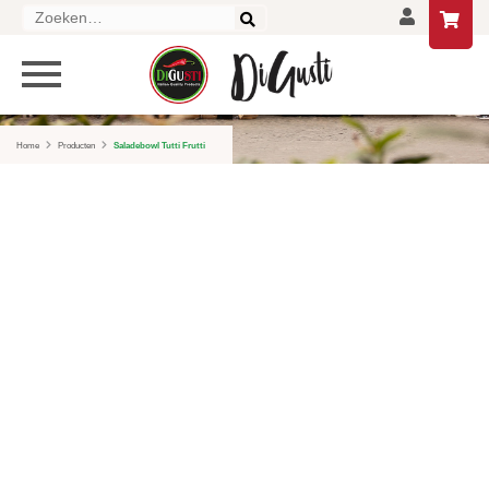
Zoeken
naar:
PRODUCTEN
HOME
Home
Producten
Saladebowl Tutti Frutti
DELICATESSEN
DRANKEN
LIFESTYLE
GESCHENKEN EN PAKKETTEN
AANBIEDINGEN
CONTACT